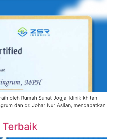
aih oleh Rumah Sunat Jogja, klinik khitan
ngrum dan dr. Johar Nur Aslian, mendapatkan
]
 Terbaik