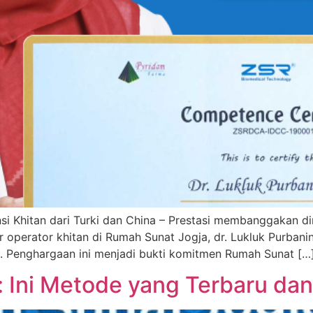
i Khitan dari Turki dan China – Prestasi membanggakan dir
 operator khitan di Rumah Sunat Jogja, dr. Lukluk Purbani
ok. Penghargaan ini menjadi bukti komitmen Rumah Sunat […
: Ini Metode yang Terbaru dan