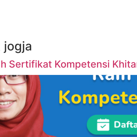
 Kami
Metode Khitan
Galeri
Tarif Khitan
Artike
 jogja
 Sertifikat Kompetensi Khita