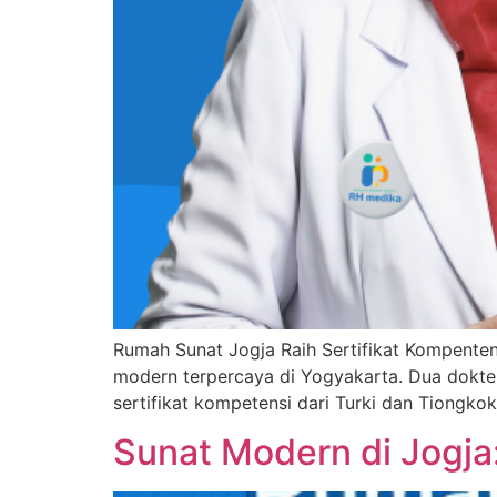
Rumah Sunat Jogja Raih Sertifikat Kompentens
modern terpercaya di Yogyakarta. Dua dokter
sertifikat kompetensi dari Turki dan Tiongk
Sunat Modern di Jogja