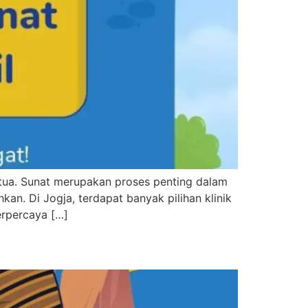
tua. Sunat merupakan proses penting dalam
kan. Di Jogja, terdapat banyak pilihan klinik
erpercaya […]