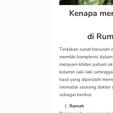
Kenapa memi
di
Rum
Tindakan sunat haruslah 
memiliki komptensi dalam
melayani khitan paham aka
kelamin laki-laki sehingg
hasil yang diperoleh memu
memadai seorang dokter s
sebagai berikut.
Ramah