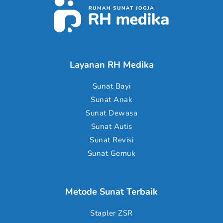
Layanan RH Medika
Sunat Bayi
Sunat Anak
Sunat Dewasa
Sunat Autis
Sunat Revisi
Sunat Gemuk
Metode Sunat Terbaik
Stapler ZSR