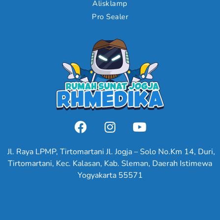
Alisklamp
Pro Sealer
Jl. Raya LPMP, Tirtomartani Jl. Jogja – Solo No.Km 14, Duri,
Tirtomartani, Kec. Kalasan, Kab. Sleman, Daerah Istimewa
Yogyakarta 55571