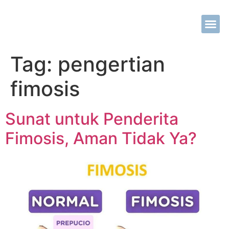
Tentang Kami
Metode Khit
Tarif Khit
Kontak Kami
Tag:
pengertian
fimosis
Sunat untuk Penderita
Fimosis, Aman Tidak Ya?