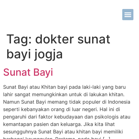
Tentang Kami
Metode Khit
Tarif Khit
Kontak Kami
Tag:
dokter sunat
bayi jogja
Sunat Bayi
Sunat Bayi atau Khitan bayi pada laki-laki yang baru
lahir sangat memungkinkan untuk di lakukan khitan.
Namun Sunat Bayi memang tidak populer di Indonesia
seperti kebanyakan orang di luar negeri. Hal ini di
pengaruhi dari faktor kebudayaan dan psikologis atau
kemantapan pasien dan keluarga. Jika kita lihat
sesungguhnya Sunat Bayi atau khitan bayi memiliki