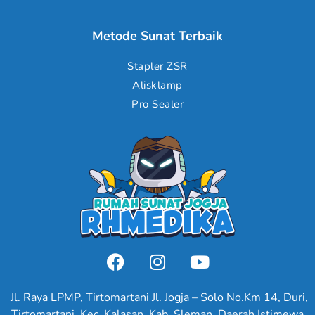
Metode Sunat Terbaik
Stapler ZSR
Alisklamp
Pro Sealer
Jl. Raya LPMP, Tirtomartani Jl. Jogja – Solo No.Km 14, Duri,
Tirtomartani, Kec. Kalasan, Kab. Sleman, Daerah Istimewa