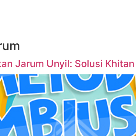
 Kami
Metode Khitan
Galeri
Tarif Khitan
Artike
arum
n Jarum Unyil: Solusi Khitan