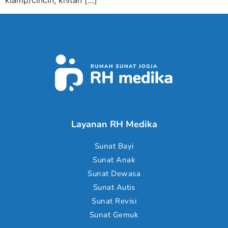
klamp/cincin, khitan […]
Layanan RH Medika
Sunat Bayi
Sunat Anak
Sunat Dewasa
Sunat Autis
Sunat Revisi
Sunat Gemuk